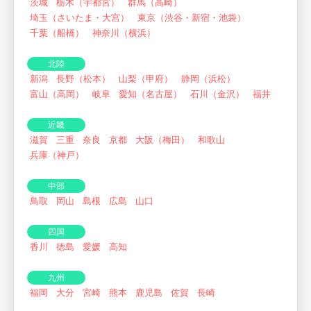
茨城
栃木（宇都宮）
群馬（高崎）
埼玉（さいたま・大宮）
東京（渋谷・新宿・池袋）
千葉（船橋）
神奈川（横浜）
北陸
新潟
長野（松本）
山梨（甲府）
静岡（浜松）
富山（高岡）
岐阜
愛知（名古屋）
石川（金沢）
福井
近畿
滋賀
三重
奈良
京都
大阪（梅田）
和歌山
兵庫（神戸）
中部
鳥取
岡山
島根
広島
山口
四国
香川
徳島
愛媛
高知
九州
福岡
大分
宮崎
熊本
鹿児島
佐賀
長崎