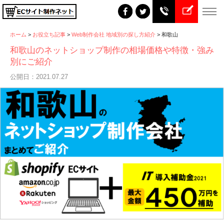
ホーム
>
お役立ち記事
>
Web制作会社 地域別の探し方紹介
>
和歌山
和歌山のネットショップ制作の相場価格や特徴・強み
別にご紹介
公開日：2021.07.27