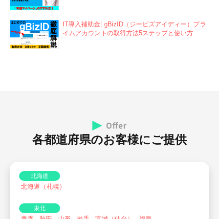
IT導入補助金│gBizID（ジービズアイディー）プラ
イムアカウントの取得方法5ステップと使い方
各都道府県のお客様にご提供
北海道
北海道（札幌）
東北
青森
秋田
山形
岩手
宮城（仙台）
福島