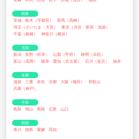
関東
茨城
栃木（宇都宮）
群馬（高崎）
埼玉（さいたま・大宮）
東京（渋谷・新宿・池袋）
千葉（船橋）
神奈川（横浜）
北陸
新潟
長野（松本）
山梨（甲府）
静岡（浜松）
富山（高岡）
岐阜
愛知（名古屋）
石川（金沢）
福井
近畿
滋賀
三重
奈良
京都
大阪（梅田）
和歌山
兵庫（神戸）
中部
鳥取
岡山
島根
広島
山口
四国
香川
徳島
愛媛
高知