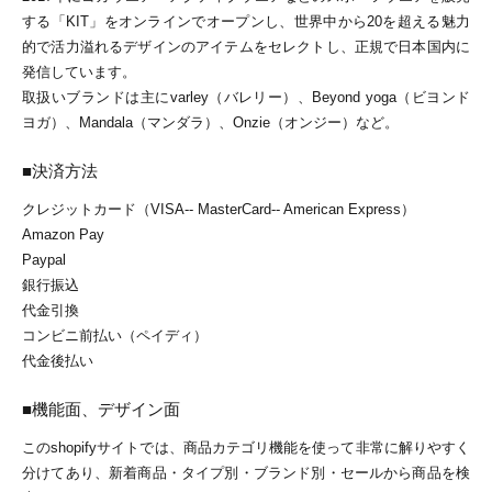
する「KIT」をオンラインでオープンし、世界中から20を超える魅力
的で活力溢れるデザインのアイテムをセレクトし、正規で日本国内に
発信しています。
取扱いブランドは主にvarley（バレリー）、Beyond yoga（ビヨンド
ヨガ）、Mandala（マンダラ）、Onzie（オンジー）など。
■決済方法
クレジットカード（VISA-- MasterCard-- American Express）
Amazon Pay
Paypal
銀行振込
代金引換
コンビニ前払い（ペイディ）
代金後払い
■機能面、デザイン面
このshopifyサイトでは、商品カテゴリ機能を使って非常に解りやすく
分けてあり、新着商品・タイプ別・ブランド別・セールから商品を検